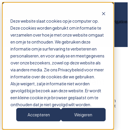
Deze website slaat cookies op je computer op.
Open main navigation
Deze cookies worden gebruikt om informatie te
verzamelen over hoe je met onze website omgaat
en om je te onthouden. We gebruiken deze
informatie om je surfervaring te verbeteren en
personaliseren, en voor analyse en meetgegevens
over onze bezoekers, zowel op deze website als
via andere media. Zie ons Privacybeleid voor meer
informatie over de cookies die we gebruiken.
Vraag nu uw demo aan!
Als je weigert, zal je informatie niet worden
gevolgd bij je bezoek aan deze website. Er wordt
een kleine cookie in je browser geplaatst om te
Een complete demonstratie met ruimte voor vragen en een
onthouden dat je niet gevolgd wilt worden.
discussie over hoe Armarium te implementeren binnen het
eigen kantoor duurt ongeveer 60 minuten.
Accepteren
Weigeren
Maar ervaar in slechts 30 minuten hoe het Digitaal
Zaakdossier zoals dat er in Armarium uitziet. Hiermee