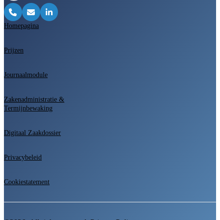
Homepagina
Prijzen
Journaalmodule
Zakenadministratie &
Termijnbewaking
Digitaal Zaakdossier
Privacybeleid
Cookiestatement