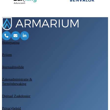
Homepagina
Prijzen
Journaalmodule
Zakenadministratie &
Termijnbewaking
Digitaal Zaakdossier
Privacybeleid