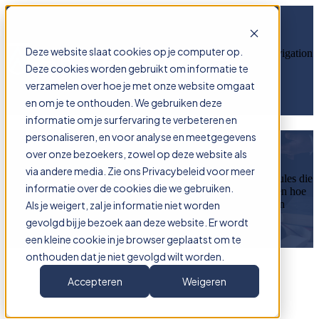
Deze website slaat cookies op je computer op.
Open main navigation
Deze cookies worden gebruikt om informatie te
verzamelen over hoe je met onze website omgaat
en om je te onthouden. We gebruiken deze
informatie om je surfervaring te verbeteren en
personaliseren, en voor analyse en meetgegevens
Modules Armarium
over onze bezoekers, zowel op deze website als
via andere media. Zie ons Privacybeleid voor meer
Meer weten over de functionaliteit van de verschillende modules die
informatie over de cookies die we gebruiken.
Armarium aanbiedt en hun voordelen? Wij laten u graag zien hoe
deze modules uw kantoor efficiënter, overzichtelijker en
Als je weigert, zal je informatie niet worden
toekomstbestendig maken.
gevolgd bij je bezoek aan deze website. Er wordt
een kleine cookie in je browser geplaatst om te
onthouden dat je niet gevolgd wilt worden.
Accepteren
Weigeren