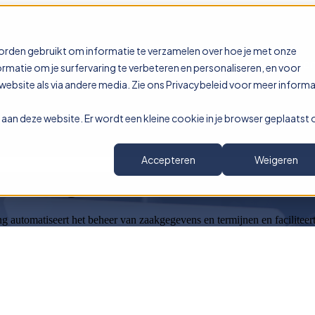
orden gebruikt om informatie te verzamelen over hoe je met onze
nu for Digitaal Procederen
Digitaal Procederen
Prijze
matie om je surfervaring te verbeteren en personaliseren, en voor
bsite als via andere media. Zie ons Privacybeleid voor meer informa
ek aan deze website. Er wordt een kleine cookie in je browser geplaatst
Accepteren
Weigeren
bewaking
 automatiseert het beheer van zaakgegevens en termijnen en faciliteer