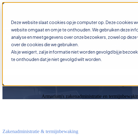
Deze website slaat cookies op je computer op. Deze cookies w
Show subme
website omgaat en om je te onthouden. We gebruiken deze infor
analyse en meetgegevens over onze bezoekers, zowel op deze we
Support
over de cookies die we gebruiken.
Als je weigert, zal je informatie niet worden gevolgd bij je bezo
te onthouden dat je niet gevolgd wilt worden.
Zakenadministratie & termijn
Armarium's zakenadministratie en termijnbewaking
Zakenadministratie & termijnbewaking