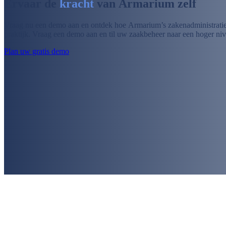
Ervaar de
kracht
van Armarium zelf
Vraag nu een demo aan en ontdek hoe Armarium’s zakenadministratie e
praktijk. Vraag een demo aan en til uw zaakbeheer naar een hoger ni
Plan uw gratis demo