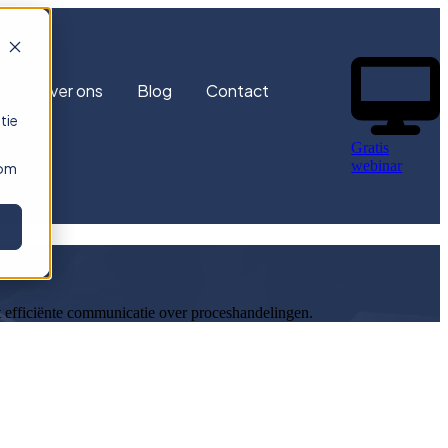
n
Over ons
Blog
Contact
tie
Gratis
webinar
 om
t efficiënte communicatie over proceshandelingen.