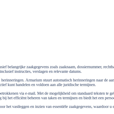
lusief belangrijke zaakgegevens zoals zaaknaam, dossiernummer, recht
inclusief instructies, verslagen en relevante datums.
n herinneringen. Armarium stuurt automatisch herinneringen naar de aan
tief kunt handelen en voldoen aan alle juridische termijnen.
trokkenen via e-mail. Met de mogelijkheid om standaard teksten te geb
g bij het efficiënt beheren van taken en termijnen en biedt het een per
r het vastleggen en inzien van essentiële zaakgegevens, waardoor u ee