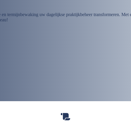
n termijnbewaking uw dagelijkse praktijkbeheer transformeren. Met ee
veau!