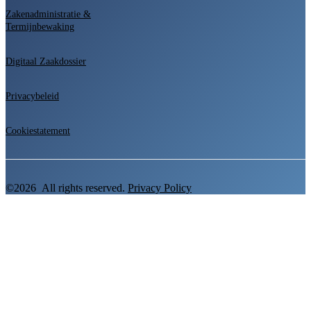
Zakenadministratie &
Termijnbewaking
Digitaal Zaakdossier
Privacybeleid
Cookiestatement
©2026 All rights reserved.
Privacy Policy