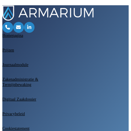
Homepagina
Prijzen
Journaalmodule
Zakenadministratie &
Termijnbewaking
Digitaal Zaakdossier
Privacybeleid
Cookiestatement