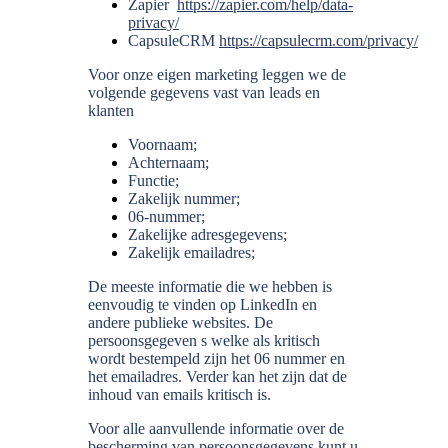
Zapier
https://zapier.com/help/data-
privacy/
CapsuleCRM
https://capsulecrm.com/privacy/
Voor onze eigen marketing leggen we de
volgende gegevens vast van leads en
klanten
Voornaam;
Achternaam;
Functie;
Zakelijk nummer;
06-nummer;
Zakelijke adresgegevens;
Zakelijk emailadres;
De meeste informatie die we hebben is
eenvoudig te vinden op LinkedIn en
andere publieke websites. De
persoonsgegeven s welke als kritisch
wordt bestempeld zijn het 06 nummer en
het emailadres. Verder kan het zijn dat de
inhoud van emails kritisch is.
Voor alle aanvullende informatie over de
bescherming van persoonsgegevens kunt u