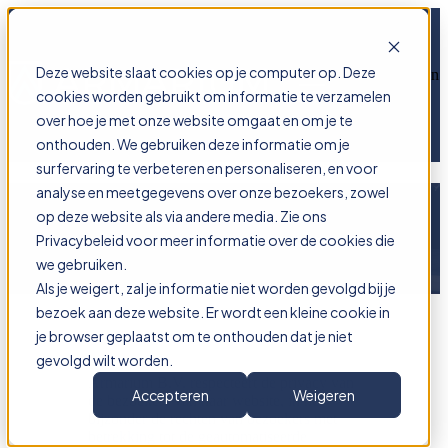
Deze website slaat cookies op je computer op. Deze
Open main navigation
cookies worden gebruikt om informatie te verzamelen
over hoe je met onze website omgaat en om je te
onthouden. We gebruiken deze informatie om je
surfervaring te verbeteren en personaliseren, en voor
analyse en meetgegevens over onze bezoekers, zowel
Privacybeleid
op deze website als via andere media. Zie ons
Privacybeleid voor meer informatie over de cookies die
we gebruiken.
Als je weigert, zal je informatie niet worden gevolgd bij je
bezoek aan deze website. Er wordt een kleine cookie in
je browser geplaatst om te onthouden dat je niet
gevolgd wilt worden.
Ar
marium B.V. respecteert de privacy van
Accepteren
Weigeren
de bezoekers van haar website, in het
bijzonder de rechten van bezoekers met
betrekking tot de geautomatiseerde