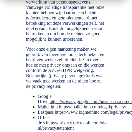
verwerking van persoonsgegevens.
Vanwege volledige transparantie met onze
klanten hebben wij daarom een beleid
geformuleerd en geïmplementeerd met
betrekking tot deze verwerkingen zelf, het
doel ervan alsook de mogelijkheden voor
betrokkenen om hun de rechten zo goed
mogelijk te kunnen uitoefenen.
Voor onze eigen marketing maken we
gebruik van meerdere tools, technieken en
bedrijven welke zelf duidelijk zijn over
hoe ze met privacy omgaan en die werken
conform de AVG/GDPR wetgeving.
Belangrijke (privacy gevoelige) tools waar
we vaak mee werken en de uitleg hoe ze
de privacy regelen:
Google
Drive
https://privacy.google.com/businesses/compl
Mailchimp
https://mailchimp.com/legal/privacy/
Lastpass
https://www.logmeininc.com/legal/privac
Office
365
https://privacy.microsoft.com/nl-
nl/privacystatement