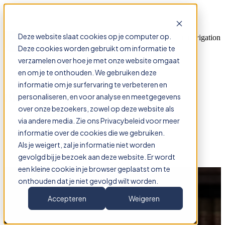
Deze website slaat cookies op je computer op.
Open main navigation
Deze cookies worden gebruikt om informatie te
verzamelen over hoe je met onze website omgaat
en om je te onthouden. We gebruiken deze
informatie om je surfervaring te verbeteren en
Blog
personaliseren, en voor analyse en meetgegevens
over onze bezoekers, zowel op deze website als
via andere media. Zie ons Privacybeleid voor meer
informatie over de cookies die we gebruiken.
Lees onze laatste blogs & nieuws.
Als je weigert, zal je informatie niet worden
gevolgd bij je bezoek aan deze website. Er wordt
een kleine cookie in je browser geplaatst om te
Procesreglement
onthouden dat je niet gevolgd wilt worden.
Per 1 juli zijn de procesreglementen
Accepteren
Weigeren
gewijzigd: dit moet je weten!