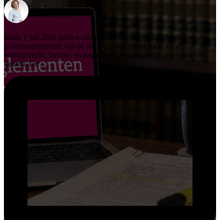
Door -
Robert Stallmann
09 jul, 2026 15:25
Sinds 1 juli 2026 gelden nieuwe versies van verschillende
procesreglementen van de Rechtspraak, onder meer voor
bestuursrecht, familie- en jeugdrecht, handelsrecht, insolventie en
kanton. De ...