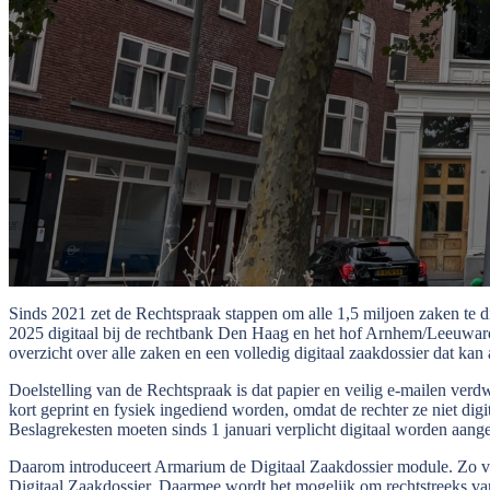
Sin
ds 2021 zet de Rechtspraak stappen om alle 1,5 miljoen zaken te di
2025 digitaal bij de rechtbank Den Haag en het hof Arnhem/Leeuward
overzicht over alle zaken en een volledig digitaal zaakdossier dat kan
Doelstelling van de Rechtspraak is dat papier en veilig e-mailen verd
kort geprint en fysiek ingediend worden, omdat de rechter ze niet dig
Beslagrekesten moeten sinds 1 januari verplicht digitaal worden aange
Daarom introduceert Armarium de Digitaal Zaakdossier module. Zo vo
Digitaal Zaakdossier. Daarmee wordt het mogelijk om rechtstreeks va