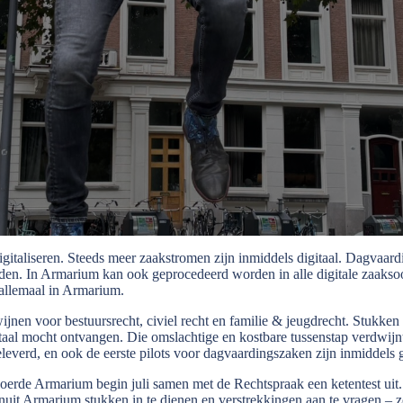
gitaliseren. Steed
s me
er zaakstromen zijn inmiddels digitaal. Dagvaard
en. In Armarium kan ook geprocedeerd worden in alle digitale zaakso
 allemaal in Armarium.
wijnen voor bestuursrecht, civiel recht en familie & jeugdrecht. Stukke
itaal mocht ontvangen. Die omslachtige en kostbare tussenstap verdwijnt
leverd, en ook de eerste pilots voor dagvaardingszaken zijn inmiddels g
erde Armarium begin juli samen met de Rechtspraak een ketentest uit
nuit Armarium stukken in te dienen en verstrekkingen aan te vragen –