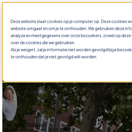
Deze website slaat cookies op je computer op. Deze cookies w
website omgaat en om je te onthouden. We gebruiken deze infor
Show subme
analyse en meetgegevens over onze bezoekers, zowel op deze we
over de cookies die we gebruiken.
Als je weigert, zal je informatie niet worden gevolgd bij je bezo
te onthouden dat je niet gevolgd wilt worden.
Digitaal Procederen met Armariu
Door
Robert Stallmann
Gepubliceerd op 28 okt, 2025 12:00