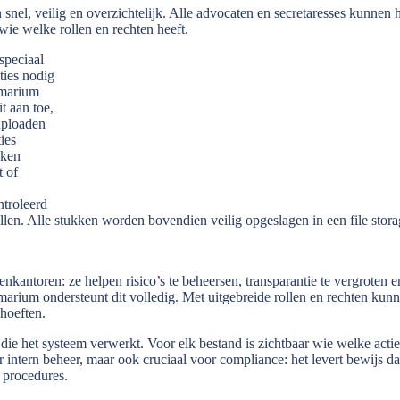
 snel, veilig en overzichtelijk. Alle advocaten en secretaresses kunnen 
wie welke rollen en rechten heeft.
 speciaal
ties nodig
rmarium
t aan toe,
uploaden
ies
kken
 of
troleerd
ollen. Alle stukken worden bovendien veilig opgeslagen in een file stora
nkantoren: ze helpen risico’s te beheersen, transparantie te vergroten e
marium ondersteunt dit volledig. Met uitgebreide rollen en rechten kun
hoeften.
 die het systeem verwerkt. Voor elk bestand is zichtbaar wie welke actie
r intern beheer, maar ook cruciaal voor compliance: het levert bewijs da
 procedures.