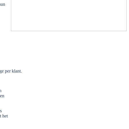
hun
ge per klant.
n
nen
s
t het