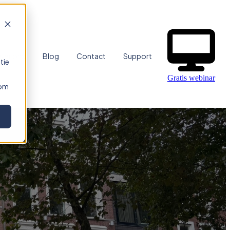
ver ons
Blog
Contact
Support
tie
Gratis webinar
 om