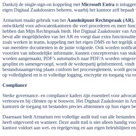
Dankzij de single-sign-on koppeling met
Microsoft Entra
is inloggen
eigen Digitaal Zaakdossiers beheren, waarbij het kantoor zelf bepaalt 
Armarium maakt gebruik van het
Aansluitpunt Rechtspraak (AR)
,
ontwikkeld voor advocatenkantoren die veel procederen en meer func
hebben dan Mijn Rechtspraak biedt. Het Digitaal Zaakdossier van A
bevat alle mogelijkheden van het AR en voegt daar extra functionalitei
zoals werken in teams, koppeling met het eigen DMS en het tegelijk 
van meerdere documenten in de juiste volgorde. Ook worden notificat
voorzien van inhoudelijke informatie, kunnen conceptversies van stu
worden aangemaakt, PDF’s automatisch naar PDF/A worden omgezet
gesplitst en samengevoegd, wordt de wederpartij geïnformeerd, vindt
bestandsnaamgeving plaats conform het procesreglement, wordt gecon
op volledigheid en is er volledige logging, encryptie en toegang via r
Compliance
Sterke governance- en compliance kaders zijn essentieel voor advocate
vertrouwen bij cliënten op te bouwen. Het Digitaal Zaakdossier in Ar
kantoren de toegang tot bestanden precies afstemmen op hun eigen be
Daarnaast biedt Armarium een volledige audit trail van alle bestanden
heeft uitgevoerd en wanneer. Deze audit trail is niet alleen handig voo
kantoor voldoet aan wet- en regelgeving en aan eigen beleidslijnen en