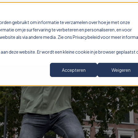
orden gebruikt om informatie te verzamelen over hoe je met onze
matie om je surfervaring te verbeteren en personaliseren, en voor
nu for Digitaal Procederen
Digitaal Procederen
Prijzen
O
bsite als via andere media. Zie ons Privacybeleid voor meer informa
ek aan deze website. Er wordt een kleine cookie in je browser geplaatst
Accepteren
Weigeren
m is een stap vooruit!