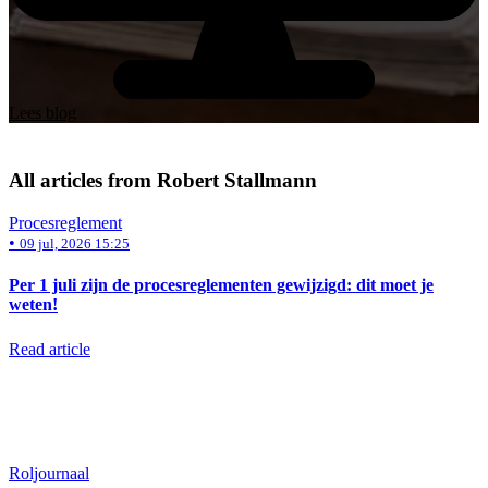
Lees blog
All articles from Robert Stallmann
Procesreglement
•
09 jul, 2026 15:25
Per 1 juli zijn de procesreglementen gewijzigd: dit moet je
weten!
Read article
Roljournaal