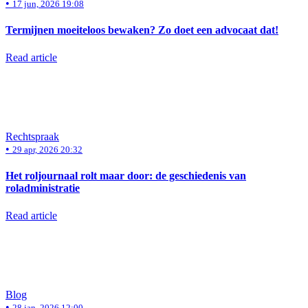
•
17 jun, 2026 19:08
Termijnen moeiteloos bewaken? Zo doet een advocaat dat!
Read article
Rechtspraak
•
29 apr, 2026 20:32
Het roljournaal rolt maar door: de geschiedenis van
roladministratie
Read article
Blog
•
28 jan, 2026 12:00