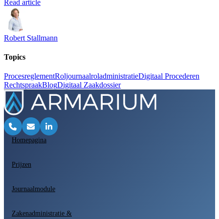
Read article
Robert Stallmann
Topics
Procesreglement
Roljournaal
roladministratie
Digitaal Procederen
Rechtspraak
Blog
Digitaal Zaakdossier
Homepagina
Prijzen
Journaalmodule
Zakenadministratie &