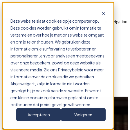
Deze website slaat cookies op je computer op.
Open main navigation
Deze cookies worden gebruikt om informatie te
verzamelen over hoe je met onze website omgaat
en om je te onthouden. We gebruiken deze
informatie om je surfervaring te verbeteren en
Blog
personaliseren, en voor analyse en meetgegevens
over onze bezoekers, zowel op deze website als
via andere media. Zie ons Privacybeleid voor meer
informatie over de cookies die we gebruiken.
Lees onze laatste blogs & nieuws.
Als je weigert, zal je informatie niet worden
gevolgd bij je bezoek aan deze website. Er wordt
een kleine cookie in je browser geplaatst om te
Procesreglement
onthouden dat je niet gevolgd wilt worden.
Per 1 juli zijn de procesreglementen
Accepteren
Weigeren
gewijzigd: dit moet je weten!