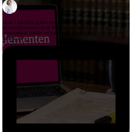
Door -
Robert Stallmann
09 jul, 2026 15:25
Sinds 1 juli 2026 gelden nieuwe versies van verschillende
procesreglementen van de Rechtspraak, onder meer voor
bestuursrecht, familie- en jeugdrecht, handelsrecht, insolventie en
kanton. De ...