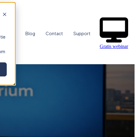
ver ons
Blog
Contact
Support
tie
Gratis webinar
 om
atie