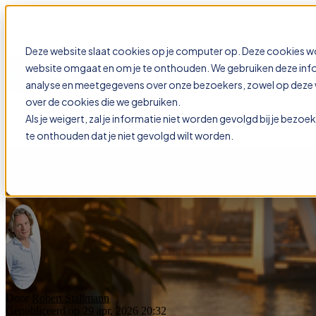
Deze website slaat cookies op je computer op. Deze cookies w
website omgaat en om je te onthouden. We gebruiken deze infor
Show subme
analyse en meetgegevens over onze bezoekers, zowel op deze we
over de cookies die we gebruiken.
Als je weigert, zal je informatie niet worden gevolgd bij je bezo
te onthouden dat je niet gevolgd wilt worden.
Het roljournaal rolt maar door:
Door
Robert Stallmann
Gepubliceerd op 29 apr, 2026 20:32