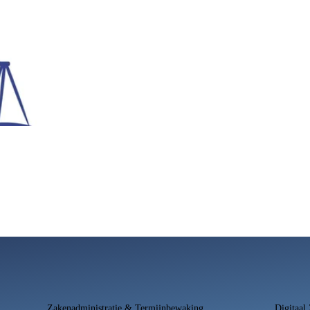
Zakenadministratie & Termijnbewaking
Digitaal