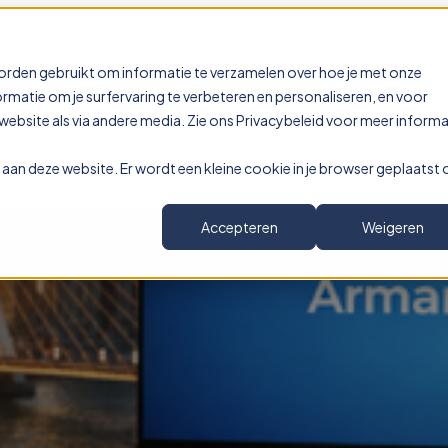
orden gebruikt om informatie te verzamelen over hoe je met onze
matie om je surfervaring te verbeteren en personaliseren, en voor
nu for Digitaal Procederen
Digitaal Procederen
Prijzen
O
bsite als via andere media. Zie ons Privacybeleid voor meer informa
ek aan deze website. Er wordt een kleine cookie in je browser geplaatst
Accepteren
Weigeren
 de geschiedenis van roladministr