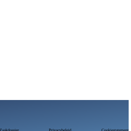
 Zaakdossier
Privacybeleid
Cookiestatement