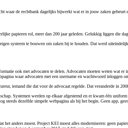
zicht waar de rechtbank dagelijks bijwerkt wat er in jouw zaken gebeurt
rlijke papieren rol, meer dan 200 jaar geleden. Gelukkig liggen die dag
eigen systeem te bouwen om zaken bij te houden. Dat werd uiteindelij
informatie ook met advocaten te delen. Advocaten moeten weten wat er 
ebpagina waar advocaten met een username en wachtwoord inloggen om 
ureur, iemand die dat voor de advocaat regelde. Dat veranderde in 2008
 landschap. Systemen werden op elkaar afgestemd en er kwam één unifor
nog steeds dezelfde simpele webpagina als bij het begin. Geen app, geen
at het anders moest. Project KEI moest alles moderniseren: geen papier