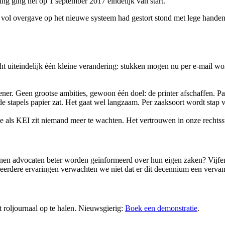
ng ging het op 1 september 2017 eindelijk van start.
ch vol overgave op het nieuwe systeem had gestort stond met lege hande
racht uiteindelijk één kleine verandering: stukken mogen nu per e-mai
er. Geen grootse ambities, gewoon één doel: de printer afschaffen. P
de stapels papier zat. Het gaat wel langzaam. Per zaaksoort wordt stap v
e als KEI zit niemand meer te wachten. Het vertrouwen in onze rechtsstaa
en advocaten beter worden geïnformeerd over hun eigen zaken? Vijfentwi
eerdere ervaringen verwachten we niet dat er dit decennium een vervan
t roljournaal op te halen. Nieuwsgierig:
Boek een demonstratie
.