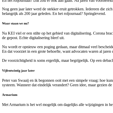
En het roljournaal? Dat zou er ook aan gaan. Na jaren van voorbereidi
Nog geen jaar later werd de stekker eruit getrokken. Iedereen die zi
belangrijk als 200 jaar geleden. En het roljournaal? Springlevend.
Waar staan we nu?
Na KEI viel er een stilte op het gebied van digitalisering. Corona b
de gepost. Echte digitalisering bleef uit.
Nu wordt er opnieuw een poging gedaan, maar ditmaal veel bescheiden
En dat voorziet in een grote behoefte, want advocaten waren al jaren 
De voorzichtigheid is soms ergerlijk, maar begrijpelijk. Op een debacl
Vijfentwintig jaar later
Peter van Swaaij en ik begonnen ooit met een simpele vraag: hoe kunn
systeem. Wanneer dat eindelijk verandert? Geen idee, maar gezien de 
Armarium
Met Armarium is het wel mogelijk om dagelijks alle wijzigingen in he