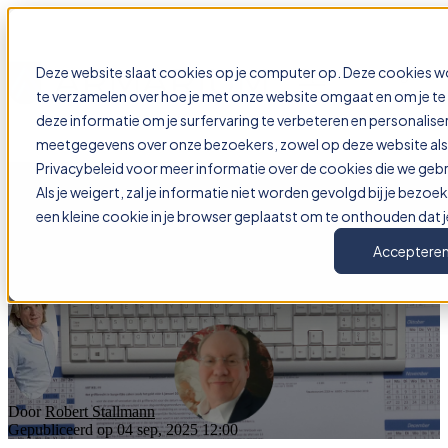
Deze website slaat cookies op je computer op. Deze cookies w
Open main navigation
te verzamelen over hoe je met onze website omgaat en om je t
deze informatie om je surfervaring te verbeteren en personalise
meetgegevens over onze bezoekers, zowel op deze website als 
Privacybeleid voor meer informatie over de cookies die we geb
Als je weigert, zal je informatie niet worden gevolgd bij je bezo
Klantervaringen: Harry
een kleine cookie in je browser geplaatst om te onthouden dat j
Doornbusch
Acceptere
Door
Robert Stallmann
Gepubliceerd op 04 sep, 2025 12:00