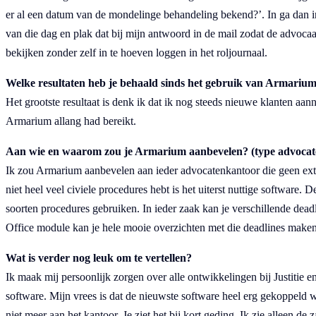
er al een datum van de mondelinge behandeling bekend?’. In ga dan 
van die dag en plak dat bij mijn antwoord in de mail zodat de advoca
bekijken zonder zelf in te hoeven loggen in het roljournaal.
Welke resultaten heb je behaald sinds het gebruik van Armariu
Het grootste resultaat is denk ik dat ik nog steeds nieuwe klanten aan
Armarium allang had bereikt.
Aan wie en waarom zou je Armarium aanbevelen? (type advocat
Ik zou Armarium aanbevelen aan ieder advocatenkantoor die geen exte
niet heel veel civiele procedures hebt is het uiterst nuttige software.
soorten procedures gebruiken. In ieder zaak kan je verschillende de
Office module kan je hele mooie overzichten met die deadlines maken
Wat is verder nog leuk om te vertellen?
Ik maak mij persoonlijk zorgen over alle ontwikkelingen bij Justitie 
software. Mijn vrees is dat de nieuwste software heel erg gekoppeld 
niet meer aan het kantoor. Je ziet het bij kort geding. Ik zie alleen d