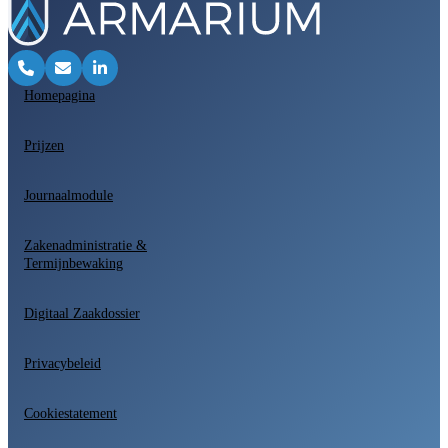
Homepagina
Prijzen
Journaalmodule
Zakenadministratie &
Termijnbewaking
Digitaal Zaakdossier
Privacybeleid
Cookiestatement