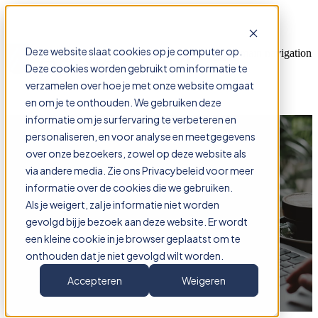
Deze website slaat cookies op je computer op.
Open main navigation
Deze cookies worden gebruikt om informatie te
verzamelen over hoe je met onze website omgaat
en om je te onthouden. We gebruiken deze
informatie om je surfervaring te verbeteren en
personaliseren, en voor analyse en meetgegevens
Waarom je Zivver niet meer
over onze bezoekers, zowel op deze website als
moet gebruiken
via andere media. Zie ons Privacybeleid voor meer
informatie over de cookies die we gebruiken.
Als je weigert, zal je informatie niet worden
gevolgd bij je bezoek aan deze website. Er wordt
een kleine cookie in je browser geplaatst om te
onthouden dat je niet gevolgd wilt worden.
Accepteren
Weigeren
Door
Robert Stallmann
Gepubliceerd op 19 sep, 2025 12:00