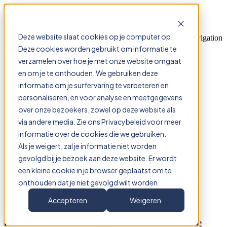
Deze website slaat cookies op je computer op.
Open main navigation
Deze cookies worden gebruikt om informatie te
verzamelen over hoe je met onze website omgaat
en om je te onthouden. We gebruiken deze
informatie om je surfervaring te verbeteren en
Blog
personaliseren, en voor analyse en meetgegevens
over onze bezoekers, zowel op deze website als
via andere media. Zie ons Privacybeleid voor meer
informatie over de cookies die we gebruiken.
Lees onze laatste blogs & nieuws.
Als je weigert, zal je informatie niet worden
gevolgd bij je bezoek aan deze website. Er wordt
een kleine cookie in je browser geplaatst om te
onthouden dat je niet gevolgd wilt worden.
All articles
Accepteren
Weigeren
09 jul, 2026 15:25
Per 1 juli zijn de procesreglementen gewijzigd: dit moet je