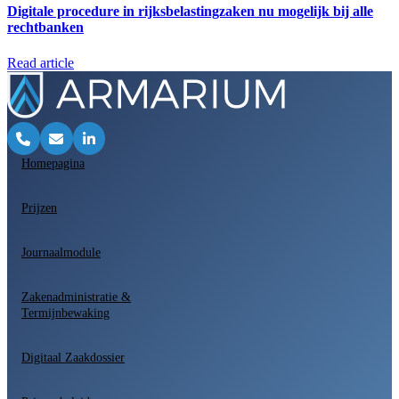
Digitale procedure in rijksbelastingzaken nu mogelijk bij alle
rechtbanken
Read article
Homepagina
Prijzen
Journaalmodule
Zakenadministratie &
Termijnbewaking
Digitaal Zaakdossier